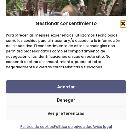
Gestionar consentimiento
Para ofrecer las mejores experiencias, utilizamos tecnologías
como las cookies para almacenar y/o acceder a la información
del dispositivo. El consentimiento de estas tecnologías nos
permitirá procesar datos como el comportamiento de
navegación o las identificaciones únicas en este sitio. No
Have you ever seen a baby lemur? Today I will
consentir o retirar el consentimiento, puede afectar
negativamente a ciertas características y funciones.
tell you about this little animal with big eyes
7 de octubre de 2018
When you work with lemurs, once a year there is
Aceptar
always this exciting moment when
Leer Más
Denegar
Ver preferencias
Política de cookies
Política de privacidad
Aviso legal